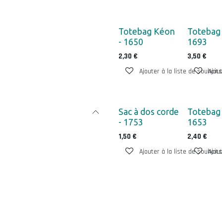
Totebag Kéon
Totebag 
- 1650
1693
2,30
€
3,50
€
Ajouter à la liste de souhaits
Ajout
Sac à dos corde
Totebag 
- 1753
1653
1,50
€
2,40
€
Ajouter à la liste de souhaits
Ajout