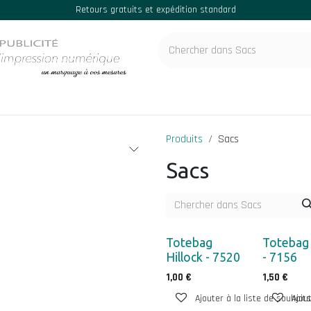
Retours gratuits et expédition standard
ignes et déco de véhicule
Imprimerie & conception graphique
Cata
Produits
Sacs
Sacs
Totebag
Totebag
Hillock - 7520
- 7156
1,00
€
1,50
€
Ajouter à la liste de souhaits
Ajout