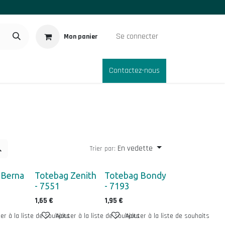
Se connecter
Mon panier
logue Goodies
Contactez-nous
En vedette
Trier par:
 Berna
Totebag Zenith
Totebag Bondy
- 7551
- 7193
1,65
€
1,95
€
er à la liste de souhaits
Ajouter à la liste de souhaits
Ajouter à la liste de souhaits