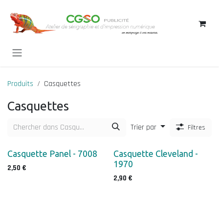
Se rendre au contenu
Produits
Casquettes
Casquettes
Trier par
Filtres
Casquette Panel - 7008
Casquette Cleveland -
1970
2,50
€
2,90
€