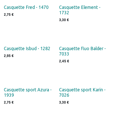
Casquette Fred - 1470
Casquette Element -
1732
2,75
€
3,30
€
Casquette Isbud - 1282
Casquette fluo Balder -
7033
2,95
€
2,45
€
Casquette sport Azura -
Casquette sport Karin -
1939
7026
2,75
€
3,30
€