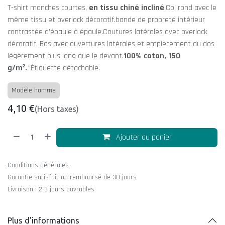
T-shirt manches courtes,
en tissu chiné incliné
.Col rond avec le
même tissu et overlock décoratif.bande de propreté intérieur
contrastée d'épaule à épaule.Coutures latérales avec overlock
décoratif. Bas avec ouvertures latérales et empiècement du dos
légèrement plus long que le devant.
100% coton, 150
g/m².
*Étiquette détachable.
Modèle homme
4,10
€
(Hors taxes)
Ajouter au panier
Conditions générales
Garantie satisfait ou remboursé de 30 jours
Livraison : 2-3 jours ouvrables
Plus d'informations