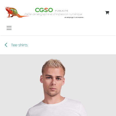
Se rendre au contenu
Tee-shirts