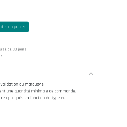
uter au panier
ursé de 30 jours
es
 validation du marquage.
itent une quantité minimale de commande.
être appliqués en fonction du type de