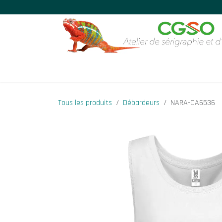
Se rendre au contenu
Accueil
Boutique
Gravure et Sérigraphie
Ense
Tous les produits
Débardeurs
NARA-CA6536