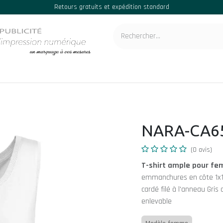
Retours gratuits et expédition standard
ignes et déco de véhicule
Imprimerie & conception graphique
Cata
NARA-CA6
(0 avis)
T-shirt ample pour fe
emmanchures en côte 1x1.
cardé filé à l'anneau Gris
enlevable