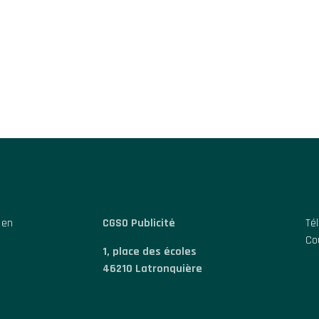
 en
CGSO Publicité
Té
Cou
1, place des écoles
46210 Latronquière