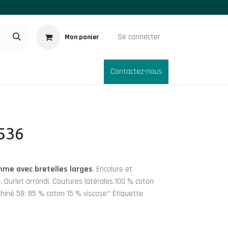
Se connecter
Mon panier
logue Goodies
Contactez-nous
536
mme avec bretelles larges
. Encolure et
 Ourlet arrondi. Coutures latérales.100 % coton
 chiné 58: 85 % coton 15 % viscose* Étiquette