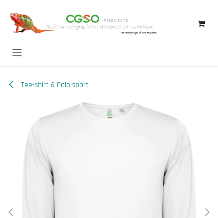
Se rendre au contenu
Tee-shirt & Polo sport