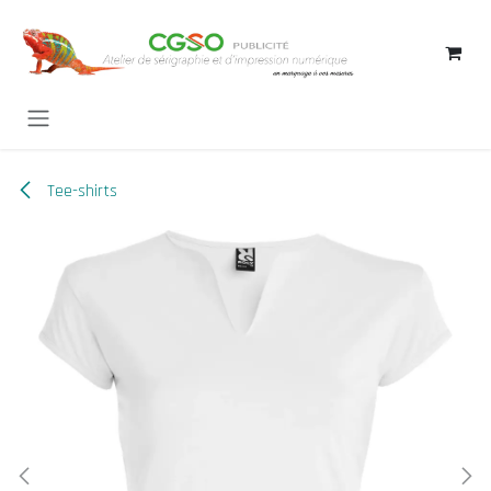
Se rendre au contenu
Tee-shirts